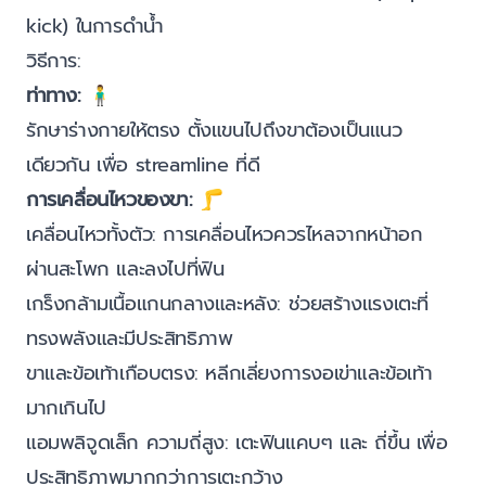
kick) ในการดำน้ำ
วิธีการ:
ท่าทาง:
🧍‍♂️
รักษาร่างกายให้ตรง ตั้งแขนไปถึงขาต้องเป็นแนว
เดียวกัน เพื่อ streamline ที่ดี
การเคลื่อนไหวของขา:
🦵
เคลื่อนไหวทั้งตัว: การเคลื่อนไหวควรไหลจากหน้าอก
ผ่านสะโพก และลงไปที่ฟิน
เกร็งกล้ามเนื้อแกนกลางและหลัง: ช่วยสร้างแรงเตะที่
ทรงพลังและมีประสิทธิภาพ
ขาและข้อเท้าเกือบตรง: หลีกเลี่ยงการงอเข่าและข้อเท้า
มากเกินไป
แอมพลิจูดเล็ก ความถี่สูง: เตะฟินแคบๆ และ ถี่ขึ้น เพื่อ
ประสิทธิภาพมากกว่าการเตะกว้าง