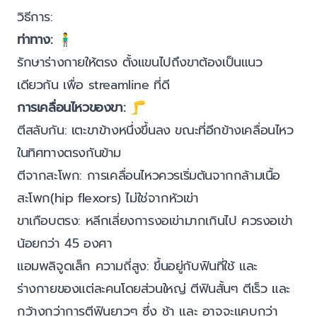
วิธีการ:
ท่าทาง:
🧍‍♂️
รักษาร่างกายให้ตรง ตั้งแขนไปถึงขาต้องเป็นแนว
เดียวกัน เพื่อ streamline ที่ดี
การเคลื่อนไหวของขา:
🦵
ตีสลับกัน: เตะขาข้างหนึ่งขึ้นลง ขณะที่อีกข้างเคลื่อนไหว
ในทิศทางตรงกันข้าม
ตีจากสะโพก: การเคลื่อนไหวควรเริ่มต้นจากกล้ามเนื้อ
สะโพก(hip flexors) ไม่ใช่จากหัวเข่า
ขาเกือบตรง: หลีกเลี่ยงการงอเข่ามากเกินไป ควรงอเข่า
น้อยกว่า 45 องศา
แอมพลิจูดเล็ก ความถี่สูง: ขึ้นอยู่กับฟินที่ใช้ และ
ร่างกายของแต่ละคนโดยส่วนใหญ่ ตีฟินสั้นๆ ตีเร็ว และ
กว้างกว่าการตีฟินยาวๆ ซึ่ง ช้า และ อาจจะแคบกว่า