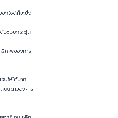
อกไซด์ก็จะยิ่ง
นตัวช่วยกระตุ้น
สิทธิภาพของการ
เจนให้ได้มาก
จอดบนดาวอังคาร
ีออกซิเจนเหลือ