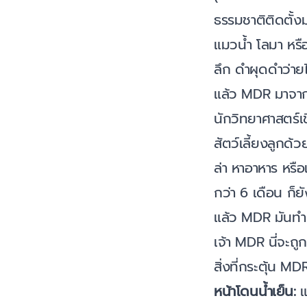
ธรรมชาติติดตั้งม
แมวน้ำ โลมา หรื
ลึก ดำผุดดำว่า
แล้ว MDR มาจา
นักวิทยาศาสตร์
สัตว์เลี้ยงลูกด้
ล่า หาอาหาร หรือ
กว่า 6 เดือน ก็ย
แล้ว MDR มันทำ
เจ้า MDR นี่จะถู
สิ่งที่กระตุ้น M
หน้าโดนน้ำเย็น:
แ