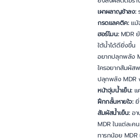
ยังส่งผลดีต่อร่า
เผาผลาญช้าลง:
ร
กรดแลคติค:
แม้จ
ฮอร์โมน:
MDR ยัง
ใต้น้ำได้ดียิ่งขึ้น
อยากปลุกพลัง 
ใครอยากสัมผัสพ
ปลุกพลัง MDR ง
หน้าจุ่มน้ำเย็น:
แค่
ฝึกกลั้นหายใจ:
ยิ
สัมผัสน้ำเย็น:
อาบ
MDR ในแต่ละคน เ
ทารกน้อย MDR 