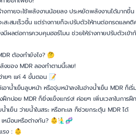
งกายอีกเพียบ!
่างกายจะใช้พลังงานน้อยลง ประหยัดพลังงานได้มากขึ้น
ะสะสมเร็วขึ้น แต่ร่างกายก็จะปรับตัวให้ทนต่อกรดแลคติค
มีผลต่อการควบคุมฮอร์โมน ช่วยให้ร่างกายปรับตัวเข้
MDR ต้องทำยังไง? 🤔
ลังของ MDR ลองทำตามนี้เลย!
่ายๆ แค่ 4 ขั้นตอน 📝
เอาน้ำเย็นลูบหน้า หรือจุ่มหน้าลงในอ่างน้ำเย็น MDR ก็เริ
่งฝึกบ่อย MDR ก็ยิ่งแข็งแกร่ง! ค่อยๆ เพิ่มเวลาในการฝึก
น้ำเย็น ว่ายน้ำในสระ หรือทะเล ก็ช่วยกระตุ้น MDR ได้
หมือนหรือต่างกัน? 👶🧜‍♂️🧬
แรง : 👶