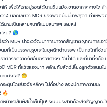
าให้ เพื่อให้เราอยู่รอดได้นานขึ้นแม้จะขาดอากาศหายใจ สำ
อวาฬ บอกเลยว่า MDR ของพวกมันนี่เทพสุดๆ ทำให้พวกมัน
ยได้นานเป็นหลายๆนาทีแบบสบายๆ เลยล่ะ!
กไหน? 🌎
เชื่อว่า MDR น่าจะวิวัฒนาการมาจากสัญชาตญาณการเอา
วยนมที่เป็นบรรพบุรุษเราในยุคดึกดำบรรพ์ เป็นกลไกที่ช่ว
เอาตัวรอดจากภัยอันตรายต่างๆ ใต้น้ำได้ และที่น่าทึ่งคือ 
ังมี MDR ที่แข็งแรงมาก คล้ายกับสัตว์เลี้ยงลูกด้วยนมใน
งานยังไง? 🧐
กกระตุ้นโดยปัจจัยหลักๆ ไม่กี่อย่าง ลองนึกภาพตามนะ:
DR 🔥
ค่หน้าเราสัมผัสน้ำเย็นปุ๊บ! ระบบประสาทก็จะส่งสัญญาณไป