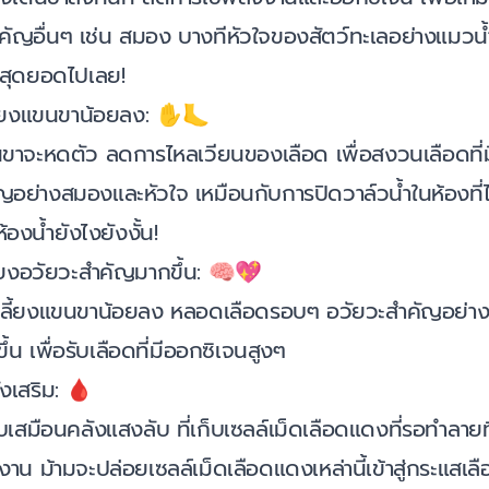
คัญอื่นๆ เช่น สมอง บางทีหัวใจของสัตว์ทะเลอย่างแมวน้ำน
สุดยอดไปเลย!
ลี้ยงแขนขาน้อยลง: ✋🦶
ขาจะหดตัว ลดการไหลเวียนของเลือด เพื่อสงวนเลือดที่ม
ญอย่างสมองและหัวใจ เหมือนกับการปิดวาล์วน้ำในห้องที่ไม
้องน้ำยังไงยังงั้น!
ี้ยงอวัยวะสำคัญมากขึ้น: 🧠💖
ปเลี้ยงแขนขาน้อยลง หลอดเลือดรอบๆ อวัยวะสำคัญอย่า
น เพื่อรับเลือดที่มีออกซิเจนสูงๆ
งเสริม: 🩸
เสมือนคลังแสงลับ ที่เก็บเซลล์เม็ดเลือดแดงที่รอทำลายทิ
าน ม้ามจะปล่อยเซลล์เม็ดเลือดแดงเหล่านี้เข้าสู่กระแสเล