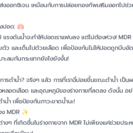
่งออกซิเจน เหมือนกับการปล่อยกองทัพเสริมออกไปช่ว
องปอด: 🫁
ไป แรงดันน้ำจะทำให้ปอดเราแฟบลง แต่ไม่ต้องห่วง! MDR
ัว และเต็มไปด้วยเลือด เพื่อป้องกันไม่ให้ปอดถูกบีบอั
เบาะลมกันกระแทกยังไงยังงั้น!
กับการดำน้ำ? จริงๆ แล้ว การที่เราฉี่บ่อยขึ้นขณะดำน้ำ เป
หลอดเลือด และอุณหภูมิของร่างกายที่ลดลง ดังนั้น อย่า
ำน้ำ เพื่อป้องกันภาวะขาดน้ำนะ!
วของ MDR ✨
่างๆ ที่เกิดขึ้นในร่างกายจาก MDR ไม่เพียงแค่ช่วยประ