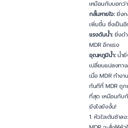
เหมือนกับบอกว่า 
กลั้นหายใจ:
ยิ่งก
เพิ่มขึ้น ซึ่งเป
แรงดันน้ำ:
ยิ่งดำ
MDR อีกแรง
อุณหภูมิน้ำ:
น้ำยิ
เปลี่ยนแปลงทางส
เมื่อ MDR ทำงาน
ทันทีที่ MDR ถู
ที่สุด เหมือนกั
ยังไงยังงั้น!
1. หัวใจเต้นช้าลง
MDR จะสั่งให้หัว