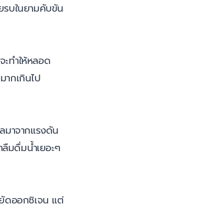
ยรบในยามคับขัน
 จะทำให้หลอด
ดมากเกินไป
็นผลมาจากแรงดัน
ลืมดื่มน้ำเยอะๆ
หยัดออกซิเจน แต่