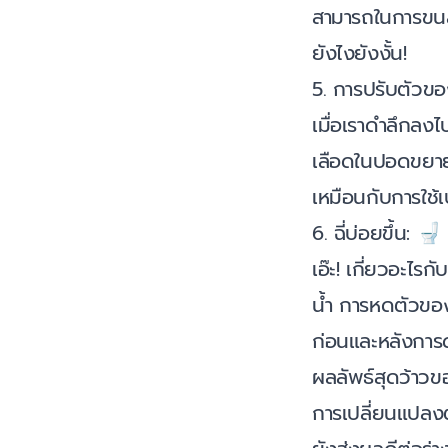
สามารถในการขนส
ยังไงยังงั้น!
5. การปรับตัวข
เมื่อเราดำลึกลง
เลือดในปอดขยายต
เหมือนกับการใช้
6. ฉี่บ่อยขึ้น: 🚽
เอ๊ะ! เกี่ยวอะไร
น้ำ การหดตัวของ
ก่อนและหลังการด
ผลลัพธ์สุดว้า
การเปลี่ยนแปลงต