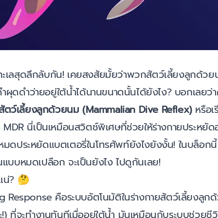
้ทะเลสุดลึกลับกัน! เคยสงสัยมั้ยว่าพวกสัตว์เลี้ยงลูกด้ว
ดำผุดดำว่ายอยู่ใต้น้ำได้นานขนาดนั้นได้ยังไง? บอกเลยว่า
สัตว์เลี้ยงลูกด้วยนม (Mammalian Dive Reflex)
หรือเร
า MDR นี่เป็นเหมือนสวิตช์พิเศษที่ช่วยให้ร่างกายประหยั
โหมดประหยัดแบตเตอรี่ในโทรศัพท์ยังไงยังงั้น! ในบล็อกนี
กันแบบหมดเปลือก จะเป็นยังไง ไปดูกันเลย!
แน่? 🤔
 Response คือระบบอัตโนมัติในร่างกายสัตว์เลี้ยงลูก
!) ที่จะทำงานทันทีเมื่ออยู่ใต้น้ำ มันเหมือนกับระบบช่วยชีวิ