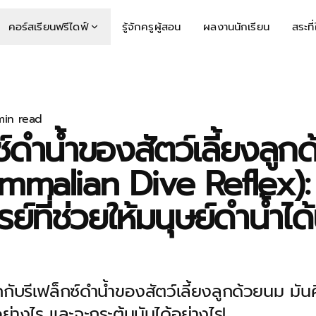
คอร์สเรียนฟรีไดฟ์
รู้จักครูผู้สอน
ผลงานนักเรียน
สระที
min read
ซ์ดำน้ำของสัตว์เลี้ยงลูก
malian Dive Reflex):
ย์ที่ช่วยให้มนุษย์ดำน้ำได้
กกับรีเฟล็กซ์ดำน้ำของสัตว์เลี้ยงลูกด้วยนม มั
ย่างไร และจะกระตุ้นมันได้อย่างไร!