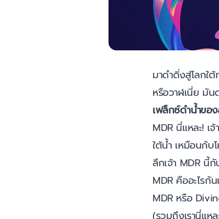
มาดำดิ่งสู่โลกใต
หรือวาฬเนี่ย มัน
เฟล็กซ์ดำน้ำของ
MDR นี่แหละ! เจ้
ใต้น้ำ เหมือนกับ
ลึกเจ้า MDR นี้
MDR คืออะไรกัน
MDR หรือ Diving
(รวมถึงเรานี่แหละ