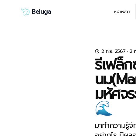
Beluga
หน้าหลัก
2 ก.ย. 2567
· 2 
รีเฟล็ก
นม(Mam
มหัศจรร
🌊
มาทำความรู้จั
อย่างไร มีผลอ