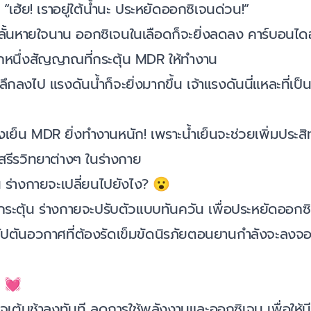
“เฮ้ย! เราอยู่ใต้น้ำนะ ประหยัดออกซิเจนด่วน!”
ลั้นหายใจนาน ออกซิเจนในเลือดก็จะยิ่งลดลง คาร์บอนไดอ
็นอีกหนึ่งสัญญาณที่กระตุ้น MDR ให้ทำงาน
ลึกลงไป แรงดันน้ำก็จะยิ่งมากขึ้น เจ้าแรงดันนี่แหละที่เป็
่งเย็น MDR ยิ่งทำงานหนัก! เพราะน้ำเย็นจะช่วยเพิ่มประ
รีรวิทยาต่างๆ ในร่างกาย
 ร่างกายจะเปลี่ยนไปยังไง? 😮
กกระตุ้น ร่างกายจะปรับตัวแบบทันควัน เพื่อประหยัดออกซิ
บกัปตันอวกาศที่ต้องรัดเข็มขัดนิรภัยตอนยานกำลังจะลง
: 💓
ใจเต้นช้าลงทันที ลดการใช้พลังงานและออกซิเจน เพื่อให้ม