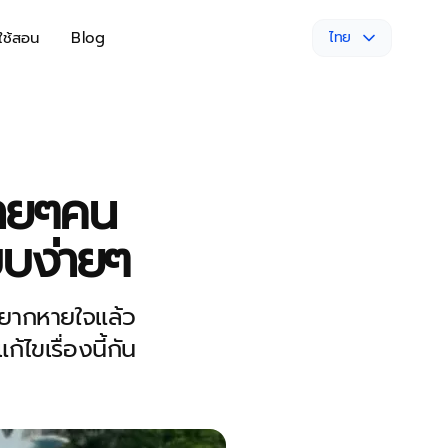
่ใช้สอน
Blog
ไทย
หลายๆคน
บบง่ายๆ
ยากหายใจแล้ว
้ไขเรื่องนี้กัน