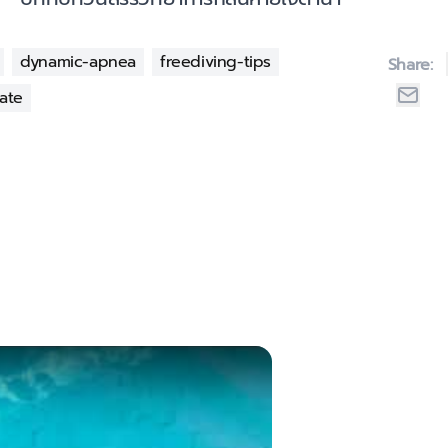
dynamic-apnea
freediving-tips
Share:
tate